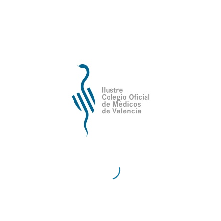
de Valencia
Contacto
Teléfono:
96 335 51 10
Fax:
96 334 87 02
E-Mail:
comv@comv.es
Horario Administrativo