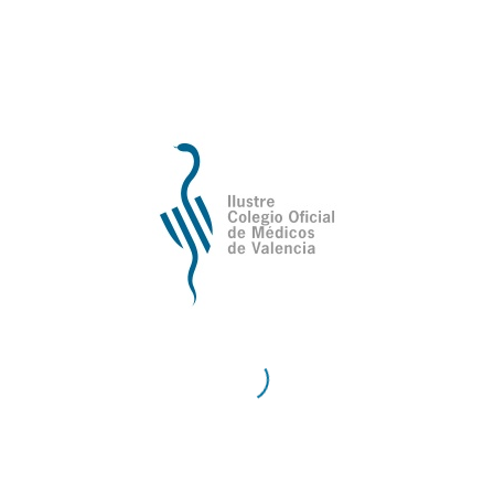
de Valencia
Contacto
Teléfono:
96 335 51 10
Fax:
96 334 87 02
E-Mail:
comv@comv.es
Horario Administrativo