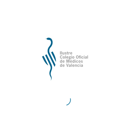
de Valencia
Contacto
Teléfono:
96 335 51 10
Fax:
96 334 87 02
E-Mail:
comv@comv.es
Horario Administrativo