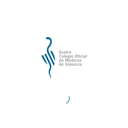
de Valencia
Contacto
Teléfono:
96 335 51 10
Fax:
96 334 87 02
E-Mail:
comv@comv.es
Horario Administrativo