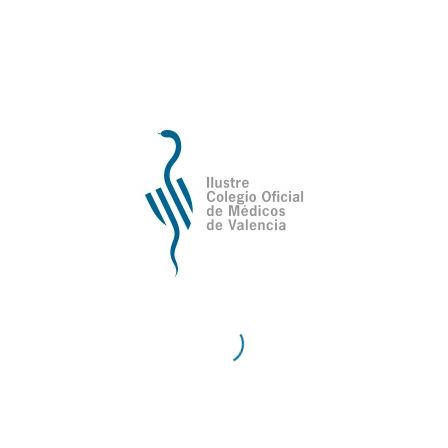
de Valencia
Contacto
Teléfono:
96 335 51 10
Fax:
96 334 87 02
E-Mail:
comv@comv.es
Horario Administrativo