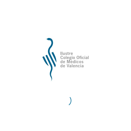
de Valencia
Contacto
Teléfono:
96 335 51 10
Fax:
96 334 87 02
E-Mail:
comv@comv.es
Horario Administrativo