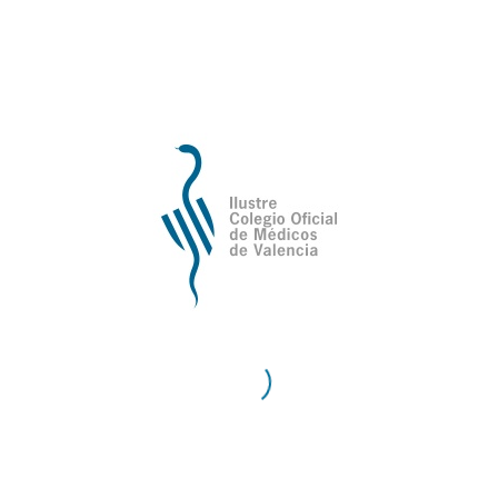
de Valencia
Contacto
Teléfono:
96 335 51 10
Fax:
96 334 87 02
E-Mail:
comv@comv.es
Horario Administrativo