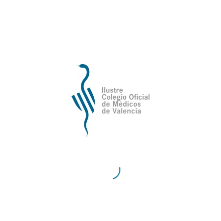
de Valencia
Contacto
Teléfono:
96 335 51 10
Fax:
96 334 87 02
E-Mail:
comv@comv.es
Horario Administrativo