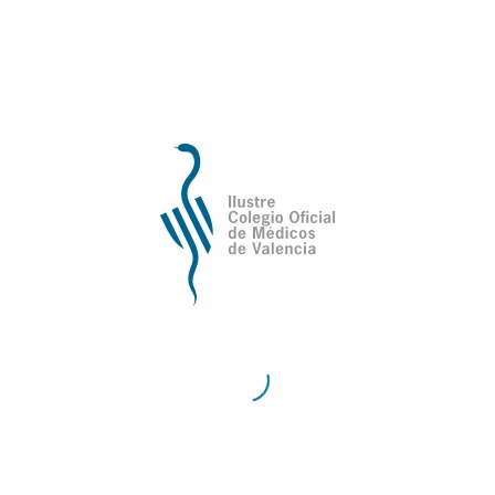
de Valencia
Contacto
Teléfono:
96 335 51 10
Fax:
96 334 87 02
E-Mail:
comv@comv.es
Horario Administrativo