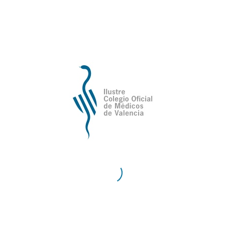
de Valencia
Contacto
Teléfono:
96 335 51 10
Fax:
96 334 87 02
E-Mail:
comv@comv.es
Horario Administrativo