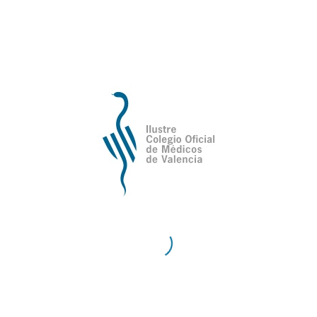
de Valencia
Contacto
Teléfono:
96 335 51 10
Fax:
96 334 87 02
E-Mail:
comv@comv.es
Horario Administrativo