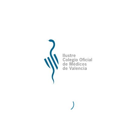
de Valencia
Contacto
Teléfono:
96 335 51 10
Fax:
96 334 87 02
E-Mail:
comv@comv.es
Horario Administrativo