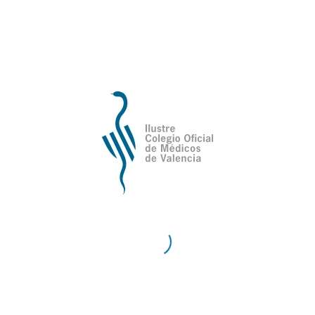
de Valencia
Contacto
Teléfono:
96 335 51 10
Fax:
96 334 87 02
E-Mail:
comv@comv.es
Horario Administrativo