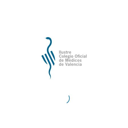
de Valencia
Contacto
Teléfono:
96 335 51 10
Fax:
96 334 87 02
E-Mail:
comv@comv.es
Horario Administrativo