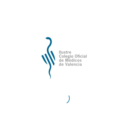
de Valencia
Contacto
Teléfono:
96 335 51 10
Fax:
96 334 87 02
E-Mail:
comv@comv.es
Horario Administrativo