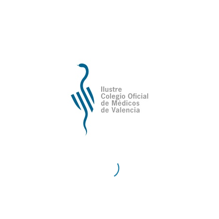
de Valencia
Contacto
Teléfono:
96 335 51 10
Fax:
96 334 87 02
E-Mail:
comv@comv.es
Horario Administrativo