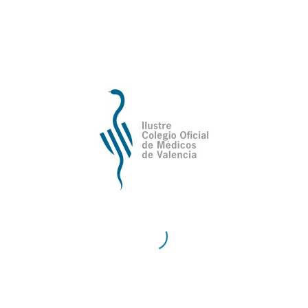
de Valencia
Contacto
Teléfono:
96 335 51 10
Fax:
96 334 87 02
E-Mail:
comv@comv.es
Horario Administrativo