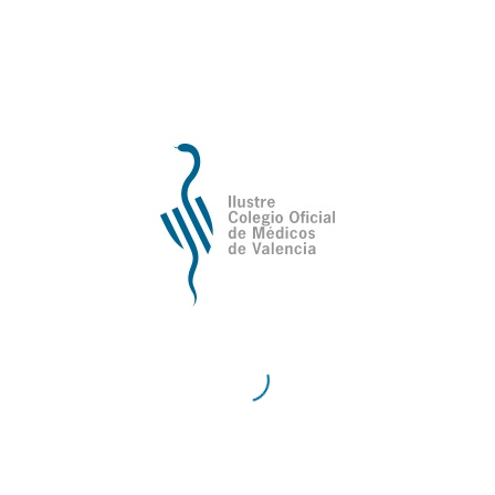
de Valencia
Contacto
Teléfono:
96 335 51 10
Fax:
96 334 87 02
E-Mail:
comv@comv.es
Horario Administrativo