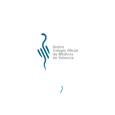
de Valencia
Contacto
Teléfono:
96 335 51 10
Fax:
96 334 87 02
E-Mail:
comv@comv.es
Horario Administrativo