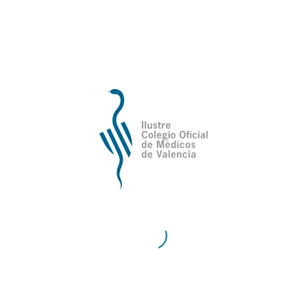
de Valencia
Contacto
Teléfono:
96 335 51 10
Fax:
96 334 87 02
E-Mail:
comv@comv.es
Horario Administrativo