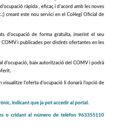
a d’ocupació ràpida , eficaç i d’acord amb les noves
) creant este nou servici en el Col·legi Oficial de
ants d’ocupació de forma gratuïta, inserint el seu
el COMV i publicades per distints ofertantes en les
tal d’ocupació, baix autorització del COMV i podrà
ferit.
 visualitze l’oferta d’ocupació li donarà l’opció de
nic, indicant que ja pot accedir al portal.
es
o cridant al número de telèfon 963355110