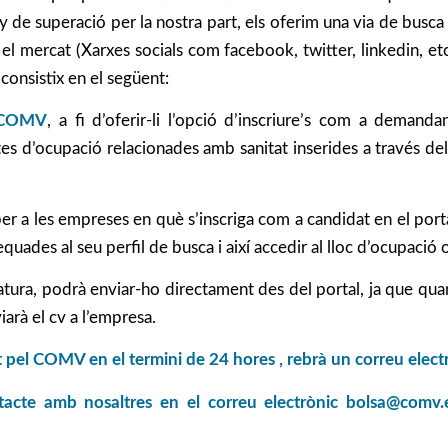
any de superació per la nostra part, els oferim una via de busc
l mercat (Xarxes socials com facebook, twitter, linkedin, etc.;
 consistix en el següent:
l COMV
, a fi d’oferir-li l’opció d’inscriure’s com a demand
rtes d’ocupació relacionades amb sanitat inserides a través d
 per a les empreses en què s’inscriga com a candidat en el por
uades al seu perfil de busca i així accedir al lloc d’ocupació o
atura, podrà enviar-ho directament des del portal, ja que quan
viarà el cv a l’empresa.
t pel COMV en el termini de 24 hores , rebrà un correu electrò
tacte amb nosaltres en el correu electrònic
bolsa@comv.