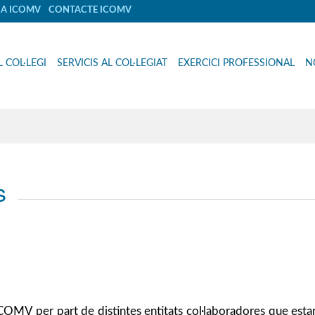
IA ICOMV
CONTACTE ICOMV
L COL·LEGI
SERVICIS AL COL·LEGIAT
EXERCICI PROFESSIONAL
N
s
OMV per part de distintes entitats col·laboradores que estan 