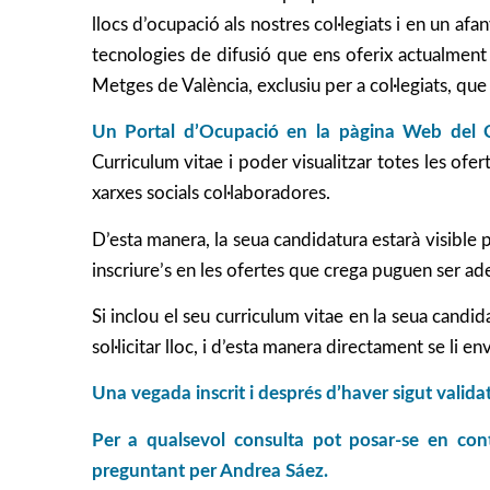
llocs d’ocupació als nostres col·legiats i en un af
tecnologies de difusió que ens oferix actualment e
Metges de València, exclusiu per a col·legiats, que
Un Portal d’Ocupació en la pàgina Web de
Curriculum vitae i poder visualitzar totes les ofe
xarxes socials col·laboradores.
D’esta manera, la seua candidatura estarà visible
inscriure’s en les ofertes que crega puguen ser adeq
Si inclou el seu curriculum vitae en la seua candid
sol·licitar lloc, i d’esta manera directament se li en
Una vegada inscrit i després d’haver sigut valida
Per a qualsevol consulta pot posar-se en con
preguntant per Andrea Sáez.