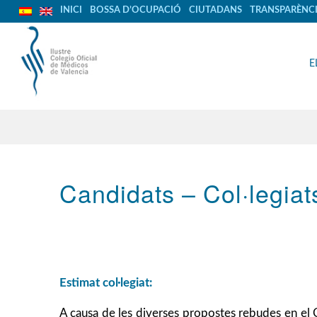
INICI
BOSSA D’OCUPACIÓ
CIUTADANS
TRANSPARÈNC
E
Candidats – Col·legiat
Estimat col·legiat:
A causa de les diverses propostes rebudes en el C