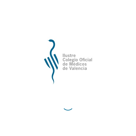
“A cien millas del sol”. Lee el texto en
el enlace :
2º accésit 2018 “A cien
millas del sol” Dr. Jose Antonio March
Villalba
Ilustre Colegio Oficial de Médicos de
Valencia
Avda de la Plata, 34,
C.P. 46013 - Valencia
Cómo Llegar al Ilustre Colegio Oficial de Médicos