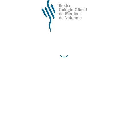
Valencia
Avda de la Plata, 34,
C.P. 46013 - Valencia
Cómo Llegar al Ilustre Colegio Oficial de Médicos
de Valencia
Contacto
Teléfono:
96 335 51 10
Fax:
96 334 87 02
E-Mail:
comv@comv.es