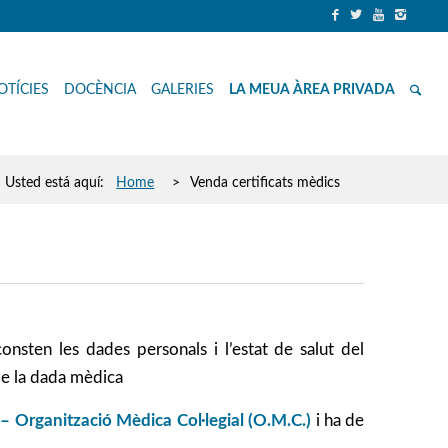
OTÍCIES
DOCÈNCIA
GALERIES
LA MEUA ÀREA PRIVADA
Usted está aquí:
Home
>
Venda certificats mèdics
onsten les dades personals i l’estat de salut del
 de la dada mèdica
– Organització Mèdica Col·legial (O.M.C.)
i ha de