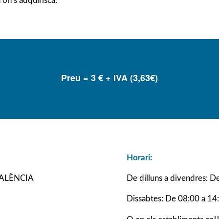
’on s’adquirisca.
Preu = 3 € + IVA (3,63€)
Horari:
VALÈNCIA
De dilluns a divendres: D
Dissabtes: De 08:00 a 14