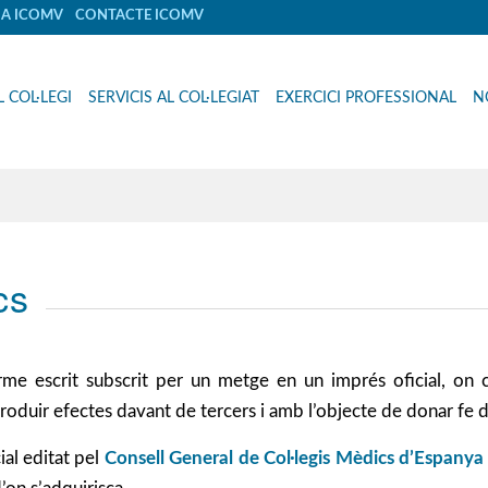
IA ICOMV
CONTACTE ICOMV
L COL·LEGI
SERVICIS AL COL·LEGIAT
EXERCICI PROFESSIONAL
N
cs
orme escrit subscrit per un metge en un imprés oficial, on c
 produir efectes davant de tercers i amb l’objecte de donar fe
ial editat pel
Consell General de Col·legis Mèdics d’Espanya 