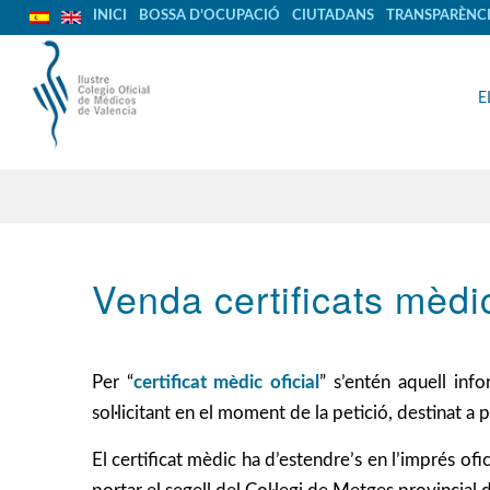
INICI
BOSSA D’OCUPACIÓ
CIUTADANS
TRANSPARÈNC
E
Venda certificats mèdi
Per “
certificat mèdic oficial
” s’entén aquell inf
sol·licitant en el moment de la petició, destinat a
El certificat mèdic ha d’estendre’s en l’imprés ofic