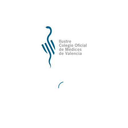
íntegramente abonado por el alumno.
El retorno del importe abonado será realizada vía
transferencia bancaria a la cuenta / IBAN que el
alumno indique.
Edad de los alumnos
No hay una franja de edad mínima y máxima
establecida para los cursos ya que en muchos de
ellos se exige titulación mínima médica (Licenciado
de Medicina, normalmente). No obstante, si se
ofertara algún curso que algún menor de edad
pudiera inscribirse, el alumno menor de edad
deberá entregar autorización del padre / madre o,
en su caso, tutor legal del menor.