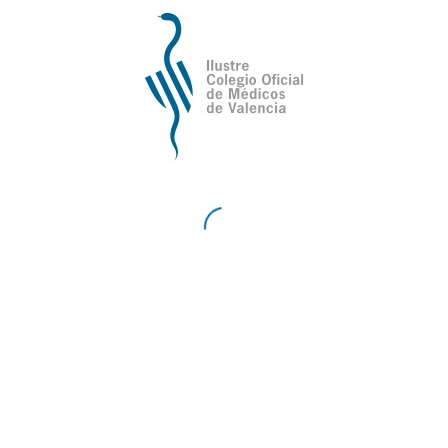
Podrán formar parte de la Asociación todos los
colegiados del Ilustre Colegio Oficial de Médicos
de Valencia y sus familiares, que libre y
voluntariamente tengan interés en el desarrollo de
los fines de la asociación.
Deberán rellenar la solicitud por escrito al órgano
de representación y éste resolverá en la primera
reunión que celebre, si el solicitante se ajusta a las
condiciones exigidas en los estatutos, el órgano de
representación no le podrá denegar su admisión.
La condición de persona asociada es intransmisible.
Inscripción