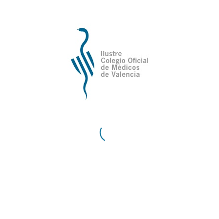
del Colegio y -si existe conformidad- se trasladan a
la Fiscalía de Valencia.
A cierre de 2016, se han conseguido elevar a la
fiscalía tres casos.
Composición
Rafael Torres Collado, presidente
Jose Folch García
Jose Antonio Monrabal Sanz
Carlota de Dios Ibarlucea
Pedro Ibor Vidal
Ana Moner Romero
Javier Matoses Ortells