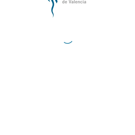
Cómo Llegar al Ilustre Colegio Oficial de Médicos
de Valencia
Contacto
Teléfono:
96 335 51 10
Fax:
96 334 87 02
E-Mail:
comv@comv.es
Horario Administrativo