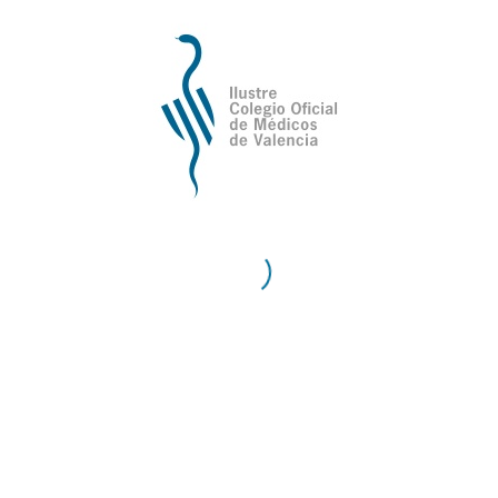
a plaza mayor, presidida por el edificio del Ayuntamiento y q
orazón de Ontinyent.
ico de Ontinyent y la Vall d’Albaida, el Museo de las Cienci
extil de la Comunidad Valenciana y el “Museo Fester” (situado
er con detalle las peculiaridades de las fiestas de Moros y Cr
l Santísimo Cristo de la Agonía, declarada de interés Turísti
o en la obra musical más representativa de las fiestas de esta 
inyent tiene a finales del otoño la cita más emotiva, las fiest
de noviembre y concluyen el 8 de diciembre. Estas fiestas rel
el “Cants dels angelets” son dos de las piezas musicales más s
”.
 kilómetros cuadrados) hallaremos parajes naturales de gran 