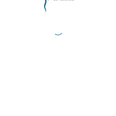
de Valencia
Contacto
Teléfono:
96 335 51 10
Fax:
96 334 87 02
E-Mail:
comv@comv.es
Horario Administrativo