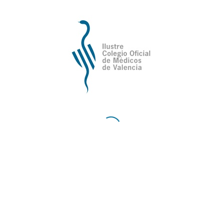
seguiremos trabajando para que se nos
tenga en cuenta a la hora de tomar
decisiones, porque somos los profesionales
los que estamos ahí y sabemos de primera
mano lo que se necesita. Consideramos
necesario que se aumente la inversión en
sanidad y en investigación, que se aporte
una retribución adecuada y calidad en el
empleo, para que podamos seguir
centrados en nuestra tarea, la mejora de la
medicina valenciana. En resumen, la
sanidad es una inversión, sin salud no hay
nada, y necesitamos un gran pacto político
capaz de generar grandes acuerdos. Que