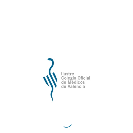
 servicio público
ran parte de su trayectoria profesional como méd
 25 años como médico de familia y se convirtió e
do en el ICOMV desde 1984, dedicó cuatro décadas
 de València, compaginó su actividad asistencial c
Salut del Departamento de Salud Xàtiva-Ontinyent d
Valenciana de Salud.
 allá del ámbito estrictamente sanitario. Vincul
ferentes responsabilidades municipales, entre ell
.
 trayectoria caracterizada por la vocación de serv