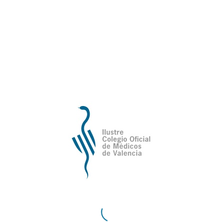
Lugar de celebración
:
Ilustre Colegio Oficial de Médicos de
Valencia
Av. de la Plata, 34, Valencia
Fechas
:
23 y 24 de mayo de 2025
Programa completo e inscripciones
ya
disponibles en:
www.jme2025.comv.es
Para más información:
medicinaestetica@comv.es