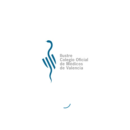
El mensaje de la consellera fue que se
inmunizará a todos los trabajadores de la
sanidad, tanto en el ámbito público, como
en el privado (que incluye a todos los
hospitales y clínicas especializadas, como
las que ofrecen tratamientos de diálisis,
que presten atención y asistencia a la
población).
Durante la reunión
online
se ha concretado
que actualmente ha habido material para
vacunar a unas 188.000 personas. A estas
dosis hay que añadir otra tanda de vacunas