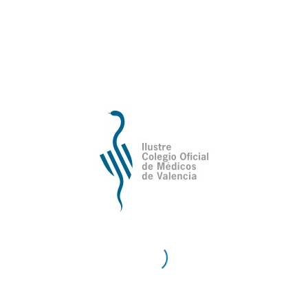
er sufrió
botulismo iatrogénico
, una intoxicación a
a tragar, hablar, respirar, debilidad, visión borro
 Las mismas fuentes añadieron que la paciente estu
e pudieron dar el alta.
 de la
Guardia Civil
para esclarecer el caso. Además,
anitarias (CCAES), que del mismo modo ha comuni
ciente está dificultando las investigaciones, la úni
o provenía de Madrid.
ico,
recibió el bótox en la zona de los
gemelos,
un u
ante de la toxina botulínica, hace que frenen l
de la Sociedad Española de Medicina Estética (SEM
 puede reducir el volumen del gemelo, este efec