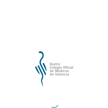
manera de entender el mundo de generaciones que
buscan su identidad perdida. Escrita en primera
persona, la novela cuenta con la fina ironía del
misántropo protagonista, detalles desconocidos
sobre la clase médica, los hospitales y la sanidad
pública. En realidad, el tono reflexivo y sarcástico
del personaje esconde un grito desesperado frente
a las edades de la vida y los procesos que han
preocupado desde siempre al ser humano: la
muerte, el paso del tiempo, el amor, la soledad, el
sexo o la amistad.