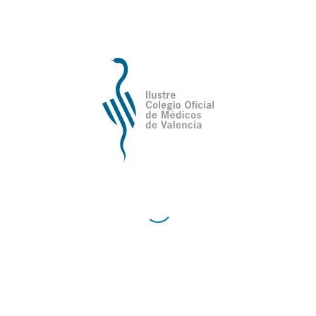
tura sedente: sillas
"Cuidar lo q
ientos", del doctor
importa", de la 
 M. Rodríguez
Nerea Sarrión So
29 de mayo del 2024
29 de mayo del 2