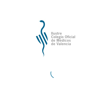
femenina, on conflueixen el galenisme
oficial i la medicina popular, en el context
social i cultural renaixentista. El llibre,
coeditat per PUV i la UAB inclou una ampla
bibliografia, així com indexacions finals dels
aspectes analítics, antroponímics i
toponímics.
/
Compartir esta entrada