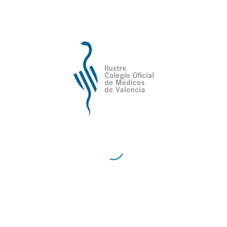
24 de diciembre del
24 de diciembre del 2020
ncia acoge el VIII
El Coro del C
uentro de Coros de
ofreció un
gios de Médicos de
concierto navide