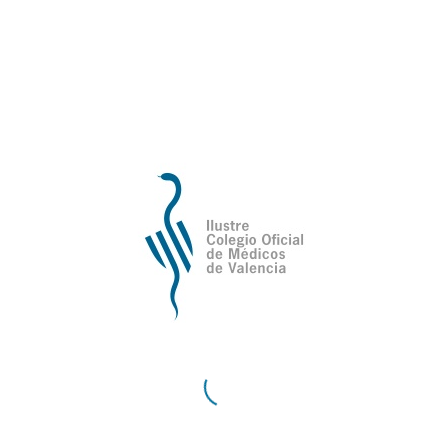
Plazo de inscripción
: hasta el 22 de
septiembre de 2025.
Premio
: incluye un diploma y una
dotación económica de 12.000 euros.
Entrega
: se realizará en un acto solemne
en el Ayuntamiento de Valencia, en
una fecha que se determinará
oportunamente del año 2025.
Puedes consultar
en este enlace
los
ganadores de ediciones anteriores.
BASES DEL PREMIO