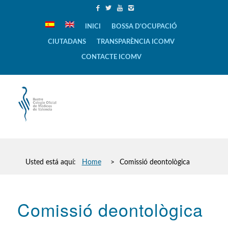
INICI
BOSSA D’OCUPACIÓ
CIUTADANS
TRANSPARÈNCIA ICOMV
CONTACTE ICOMV
Usted está aquí:
Home
>
Comissió deontològica
Comissió deontològica