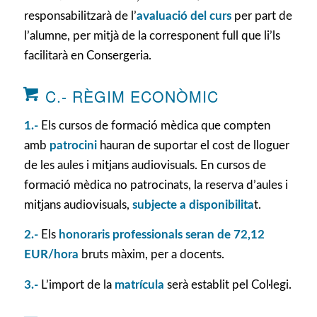
responsabilitzarà de l’
avaluació del curs
per part de
l’alumne, per mitjà de la corresponent full que li’ls
facilitarà en Consergeria.
C.- RÈGIM ECONÒMIC
1.-
Els cursos de formació mèdica que compten
amb
patrocini
hauran de suportar el cost de lloguer
de les aules i mitjans audiovisuals. En cursos de
formació mèdica no patrocinats, la reserva d’aules i
mitjans audiovisuals,
subjecte a disponibilita
t.
2.-
Els
honoraris professionals seran de 72,12
EUR/hora
bruts màxim, per a docents.
3.-
L’import de la
matrícula
serà establit pel Col·legi.