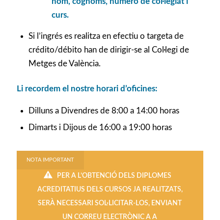
nom, cognoms, número de col·legiat i
curs.
Si l’ingrés es realitza en efectiu o targeta de
crédito/débito han de dirigir-se al Col·legi de
Metges de València.
Li recordem el nostre horari d’oficines:
Dilluns a Divendres de 8:00 a 14:00 horas
Dimarts i Dijous de 16:00 a 19:00 horas
NOTA IMPORTANT
PER A L’OBTENCIÓ DELS DIPLOMES
ACREDITATIUS DELS CURSOS JA REALITZATS,
SERÀ NECESSARI SOL·LICITAR-LOS, ENVIANT
UN CORREU ELECTRÒNIC A A