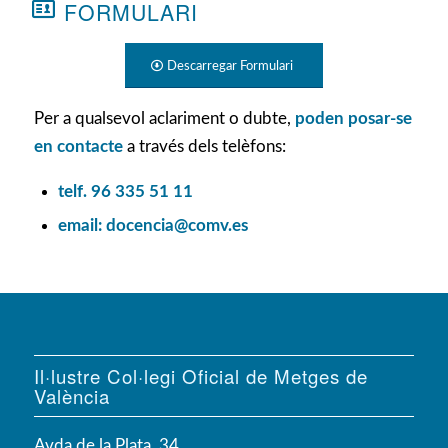
FORMULARI
Descarregar Formulari
Per a qualsevol aclariment o dubte,
poden posar-se
en contacte
a través dels telèfons:
telf. 96 335 51 11
email:
docencia@comv.es
Il·lustre Col·legi Oficial de Metges de
València
Avda de la Plata, 34,