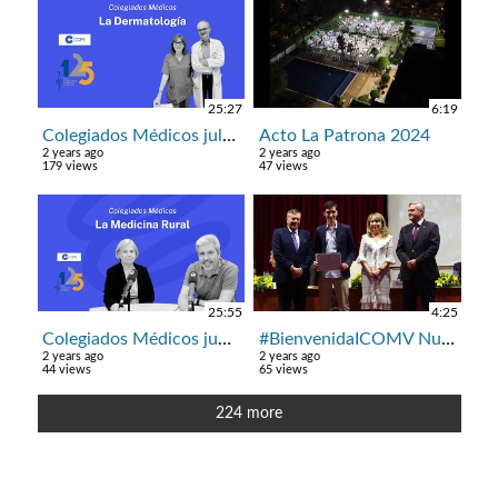
25:27
6:19
Colegiados Médicos julio: la Dermatología
Acto La Patrona 2024
2 years ago
2 years ago
179 views
47 views
25:55
4:25
Colegiados Médicos junio: la Medicina Rural
#BienvenidaICOMV Nuevos Colegiados 2024
2 years ago
2 years ago
44 views
65 views
224 more