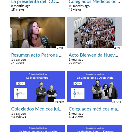
La presidenta del ICOMV desea Feliz Navidad y próspero 2026
Colegiados Médicos octubre: la Medicina Intensiva
8 months ago
10 months ago
1K views
45 views
6:10
4:50
Resumen acto Patrona y Bodas de Oro y Plata 2025 ICOMV
Acto Bienvenida Nuevos Colegiados 2025
1 year ago
1 year ago
61 views
72 views
20:05
30:31
Colegiados Médicos julio: Medicina Rural
Colegiados médicos mayo: Ginecología y Obstetricia
1 year ago
1 year ago
130 views
164 views