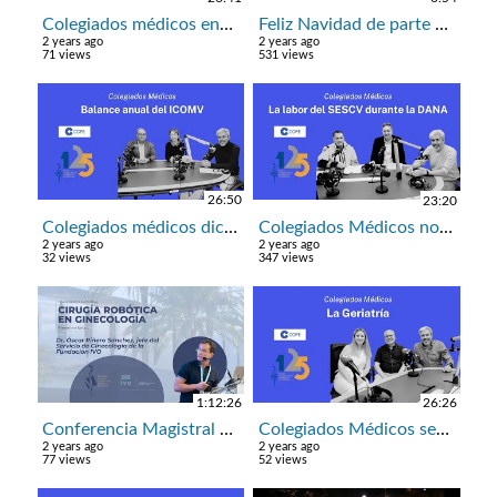
Colegiados médicos enero: la Neumología
Feliz Navidad de parte del Colegio de Médicos de Valencia. Mensaje de la presidenta Dra. Hurtado
2 years ago
2 years ago
71 views
531 views
26:50
23:20
Colegiados médicos diciembre: balance anual del ICOMV
Colegiados Médicos noviembre: la labor del SESCV durante la DANA
2 years ago
2 years ago
32 views
347 views
1:12:26
26:26
Conferencia Magistral Dr Oscar Piñero en el ICOMV: cirugía robótica en ginecología
Colegiados Médicos septiembre: la Geriatría
2 years ago
2 years ago
77 views
52 views