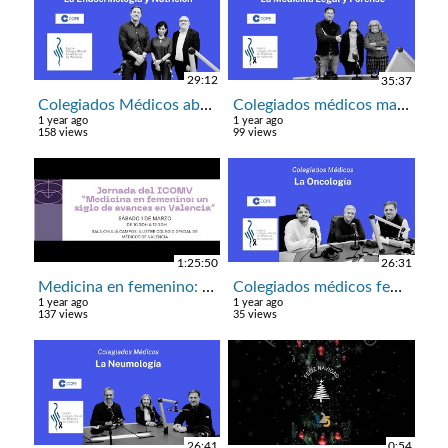
29:12
35:37
Colegiados Médicos abril: Endocrinología y Nutrición
Colegiados médicos marzo: Medicina Legal y Forense
1 year ago
1 year ago
158 views
99 views
1:25:50
26:31
Medicina en femenino: un siglo de avances en Valencia.
Colegiados médicos febrero: Oncología
1 year ago
1 year ago
137 views
35 views
26:41
0:54