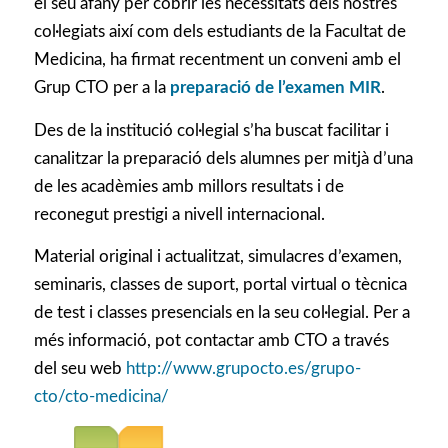
el seu afany per cobrir les necessitats dels nostres
col·legiats així com dels estudiants de la Facultat de
Medicina, ha firmat recentment un conveni amb el
Grup CTO per a la
preparació de l’examen MIR
.
Des de la institució col·legial s’ha buscat facilitar i
canalitzar la preparació dels alumnes per mitjà d’una
de les acadèmies amb millors resultats i de
reconegut prestigi a nivell internacional.
Material original i actualitzat, simulacres d’examen,
seminaris, classes de suport, portal virtual o tècnica
de test i classes presencials en la seu col·legial. Per a
més informació, pot contactar amb CTO a través
del seu web
http://www.grupocto.es/grupo-
cto/cto-medicina/