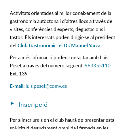
Activitats orientades al millor coneixement de la
gastronomia autòctona i d’altres llocs a través de
visites, conferències d’experts, degustacions i
tastos. Els interessats poden dirigir-se al president
del
Club Gastronòmic, el Dr. Manuel Yarza
.
Per a més infomació poden contactar amb Luis
Peset a través del número següent:
963355110
Ext. 139
E-mail:
luis.peset@comv.es
Inscripció
Per a inscriure’s en el club haurà de presentar esta
sol·licitud degudament omplida i firmada en les