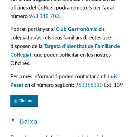
oficines del Col·legi; podrà remetre’s per fax al
número
963 348 702
.
Podran pertànyer al
Club Gastronòmic
els
colegiados/as i els seus familiars directes que
disposen de la
Targeta d’Identitat de Familiar de
Col·legiat
, que poden sol·licitar en les nostres
Oficines.
Per a més informació poden contactar amb
Luis
Peset
en el número següent:
963355110
Ext. 139
Click me
Baixa