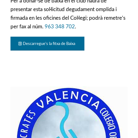
Per a donar-se de baixa en el club haurà de
presentar esta sol·licitud degudament omplida i
firmada en les oficines del Col·legi; podrà remetre’s
per fax al núm.
963 348 702
.
Descarregue’s la fitxa de Baixa