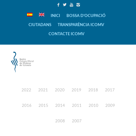
INICI
BOSSA D’OCUPACIÓ
CIUTADANS
TRANSPARÈNCIA ICOMV
CONTACTE ICOMV
2022
2021
2020
2019
2018
2017
2016
2015
2014
2011
2010
2009
2008
2007