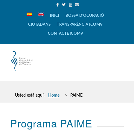
INICI
BOSSA D’OCUPACIÓ
CIUTADANS
TRANSPARÈNCIA ICOMV
CONTACTE ICOMV
Usted está aquí:
Home
>
PAIME
Programa PAIME