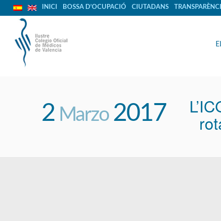
INICI
BOSSA D’OCUPACIÓ
CIUTADANS
TRANSPARÈNC
E
L’IC
2
2017
Marzo
rot