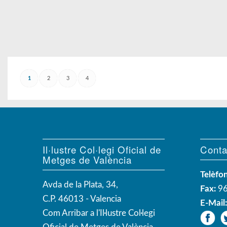
1
2
3
4
Il·lustre Col·legi Oficial de
Conta
Metges de València
Telèfon
Avda de la Plata, 34,
Fax:
96
C.P. 46013 - Valencia
E-Mail
Com Arribar a l'Il·lustre Col·legi