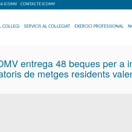
IA ICOMV
CONTACTE ICOMV
L COL·LEGI
SERVICIS AL COL·LEGIAT
EXERCICI PROFESSIONAL
N
OMV entrega 48 beques per a i
atoris de metges residents vale