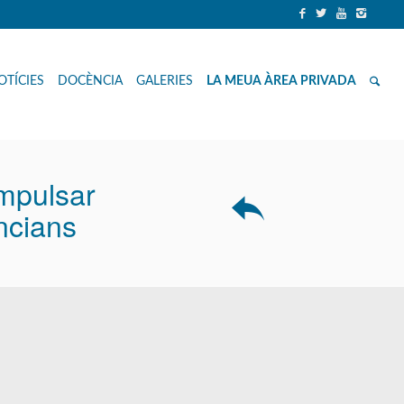
OTÍCIES
DOCÈNCIA
GALERIES
LA MEUA ÀREA PRIVADA
mpulsar
ncians