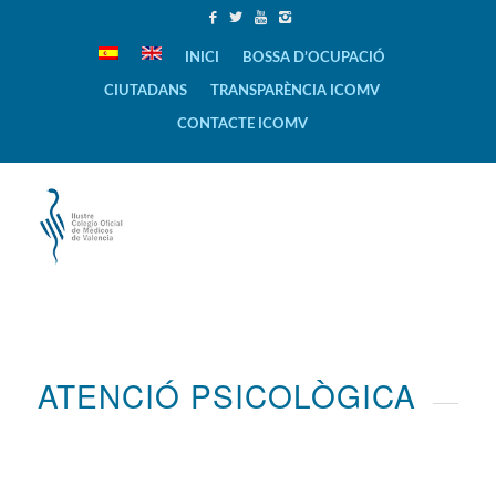
INICI
BOSSA D’OCUPACIÓ
CIUTADANS
TRANSPARÈNCIA ICOMV
CONTACTE ICOMV
ATENCIÓ PSICOLÒGICA