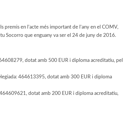
els premis en l’acte més important de l’any en el COMV,
petu Socorro que enguany va ser el 24 de juny de 2016.
 464608279, dotat amb 500 EUR i diploma acreditatiu, pel
ol·legiada: 464613395, dotat amb 300 EUR i diploma
t 464609621, dotat amb 200 EUR i diploma acreditatiu,