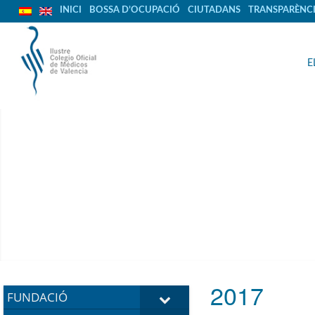
INICI
BOSSA D’OCUPACIÓ
CIUTADANS
TRANSPARÈNC
E
2017
FUNDACIÓ