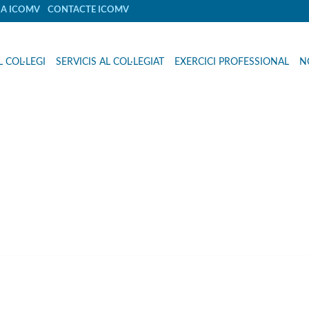
IA ICOMV
CONTACTE ICOMV
L COL·LEGI
SERVICIS AL COL·LEGIAT
EXERCICI PROFESSIONAL
N