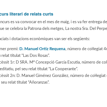
curs literari de relats curts
ncurs es va convocar en el mes de maig, i es va fer entrega d
que se celebra la Patrona dels metges, La nostra Sra. Del Per
aciats i dotacions econòmiques van ser els següents:
imer premi:
D. Manuel Ortiz Requena
, número de col·legiat
 relat titulat “Las Dos Rosas”.
cèssit 1r: D SRA. Mª Concepció García Escutia, número de c
editatiu, pel seu relat titulat “La Cooperante”.
cèssit 2n: D. Manuel Giménez González, número de col·legia
 seu relat titulat “Añoranzas”.